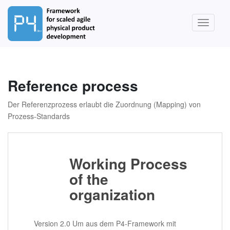
S
k
TOGGLE
i
p
t
o
m
Reference process
a
i
Der Referenzprozess erlaubt die Zuordnung (Mapping) von
n
Prozess-Standards
c
o
n
Working Process
t
e
of the
n
organization
t
Version 2.0 Um aus dem P4-Framework mit