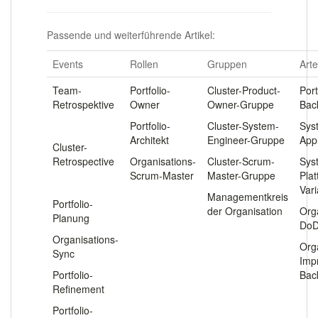
Passende und weiterführende Artikel:
Events
Rollen
Gruppen
Arte
Team-
Portfolio-
Cluster-Product-
Port
Retrospektive
Owner
Owner-Gruppe
Bac
.
Portfolio-
Cluster-System-
Sys
Architekt
Engineer-Gruppe
App
Cluster-
Retrospective
Organisations-
Cluster-Scrum-
Sys
Scrum-Master
Master-Gruppe
Pla
.
Var
Managementkreis
Portfolio-
der Organisation
Org
Planung
Do
Organisations-
Org
Sync
Imp
Portfolio-
Bac
Refinement
Portfolio-