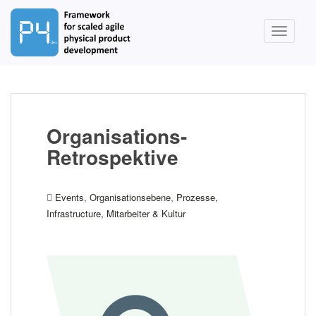
S
k
TOGGLE
i
p
t
o
m
a
Organisations-
i
Retrospektive
n
c
o
,
,
Events
Organisationsebene
Prozesse,
n
Infrastructure, Mitarbeiter & Kultur
t
e
n
t