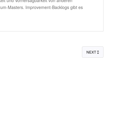
arkeit und Vorhersagbarkeit von anderen
crum-Masters. Improvement-Backlogs gibt es
NEXT