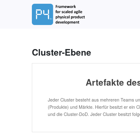
S
k
i
p
t
o
m
Cluster-Ebene
a
i
n
c
Artefakte de
o
n
t
Jeder Cluster besteht aus mehreren Teams und 
e
(Produkte) und Märkte. Hierfür besitzt er ei
n
und die Cluster-DoD. Jeder Cluster besitzt fol
t