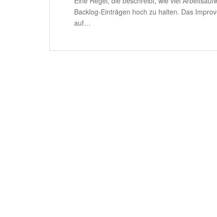
Eine Regel, die beschreibt, wie viel Arbeitsau
Backlog-Einträgen hoch zu halten. Das Impro
auf…
BEITRAGSNAVIGATION