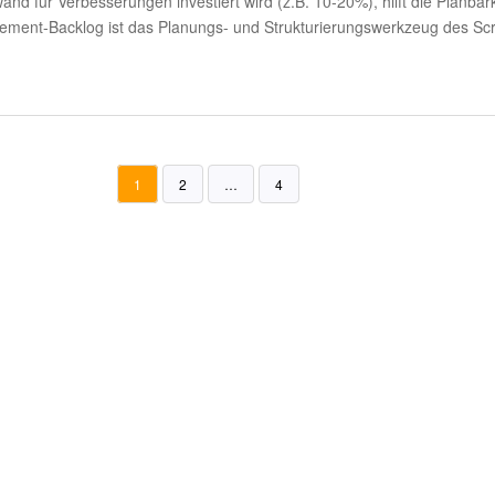
fwand für Verbesserungen investiert wird (z.B. 10-20%), hilft die Planb
vement-Backlog ist das Planungs- und Strukturierungswerkzeug des S
1
2
…
4