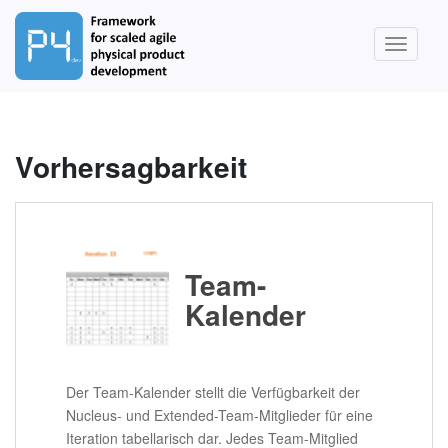
S
k
TOGGLE
i
p
t
o
m
Vorhersagbarkeit
a
i
n
c
o
Team-
n
Kalender
t
e
n
t
Der Team-Kalender stellt die Verfügbarkeit der
Nucleus- und Extended-Team-Mitglieder für eine
Iteration tabellarisch dar. Jedes Team-Mitglied