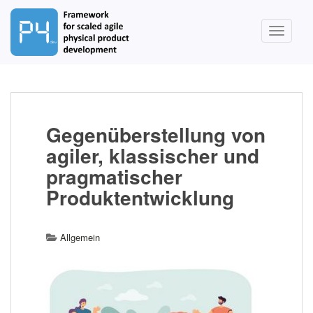
S
k
TOGGLE
i
p
t
o
m
a
Gegenüberstellung von
i
agiler, klassischer und
n
c
pragmatischer
o
Produktentwicklung
n
t
e
Allgemein
n
t