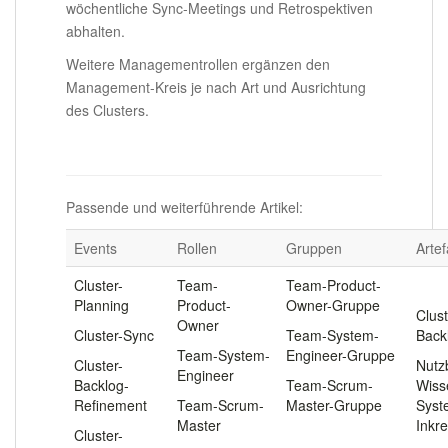
wöchentliche Sync-Meetings und Retrospektiven
abhalten.
Weitere Managementrollen ergänzen den
Management-Kreis je nach Art und Ausrichtung
des Clusters.
.
Passende und weiterführende Artikel:
Events
Rollen
Gruppen
Artef
Cluster-
Team-
Team-Product-
.
Planning
Product-
Owner-Gruppe
Clust
Owner
Cluster-Sync
Team-System-
Back
Team-System-
Engineer-Gruppe
Cluster-
Nutz
Engineer
Backlog-
Team-Scrum-
Wiss
Refinement
Team-Scrum-
Master-Gruppe
Syst
Master
Inkr
Cluster-
.