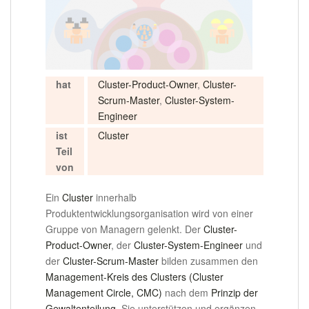
hat
Cluster-Product-Owner
,
Cluster-
Scrum-Master
,
Cluster-System-
Engineer
ist
Cluster
Teil
von
Ein
Cluster
innerhalb
Produktentwicklungsorganisation wird von einer
Gruppe von Managern gelenkt. Der
Cluster-
Product-Owner
, der
Cluster-System-Engineer
und
der
Cluster-Scrum-Master
bilden zusammen den
Management-Kreis des Clusters (Cluster
Management Circle, CMC)
nach dem
Prinzip der
Gewaltenteilung
. Sie unterstützen und ergänzen