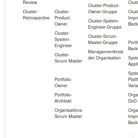
Review
.
Clus
Cluster-Product-
Cluster-
Cluster-
Owner-Gruppe
Clust
Retrospective
Product-
Impr
Cluster-System-
Owner
Back
.
Engineer-Gruppe
Cluster-
.
Cluster-Scrum-
System-
Master-Gruppe
Portf
Engineer
Back
Managementkreis
Cluster-
der Organisation
Syst
Scrum-Master
Appl
.
Syst
Portfolio-
Plat
Owner
Vari
Portfolio-
Orga
Architekt
DoD
Organisations-
Orga
Scrum-Master
Impr
Back