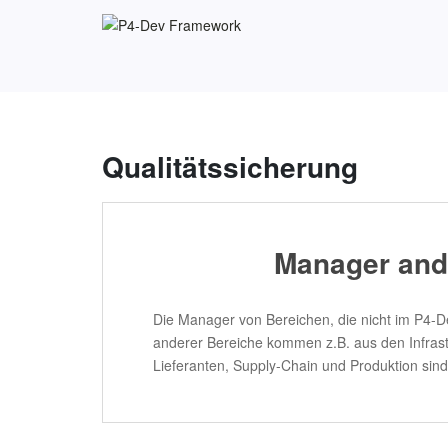
S
k
i
p
t
o
m
Qualitätssicherung
a
i
n
c
Manager and
o
n
t
Die Manager von Bereichen, die nicht im P4-
e
anderer Bereiche kommen z.B. aus den Infrast
n
Lieferanten, Supply-Chain und Produktion sin
t