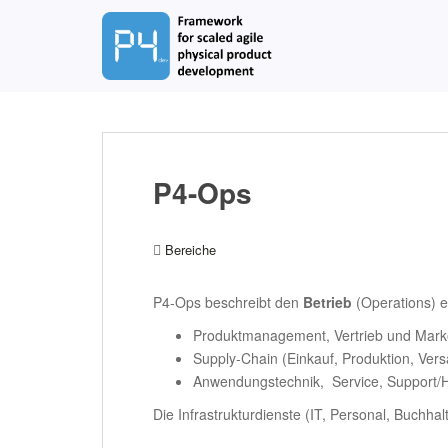
S
k
i
p
t
o
m
a
P4-Ops
i
n
c
Bereiche
o
n
P4-Ops beschreibt den
Betrieb
(Operations) ei
t
e
Produktmanagement, Vertrieb und Mark
n
Supply-Chain (Einkauf, Produktion, Ver
t
Anwendungstechnik, Service, Support/H
Die Infrastrukturdienste (IT, Personal, Buchh