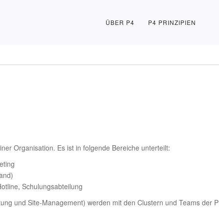
ÜBER P4
P4 PRINZIPIEN
ner Organisation. Es ist in folgende Bereiche unterteilt:
eting
sand)
otline, Schulungsabteilung
altung und Site-Management) werden mit den Clustern und Teams der Pr