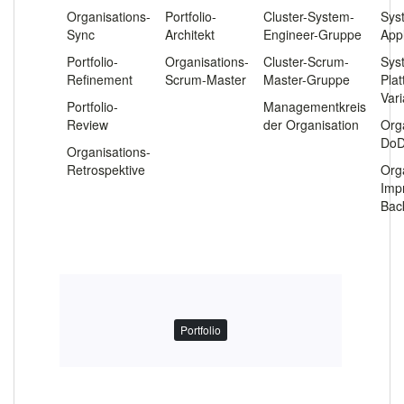
Organisations-
Portfolio-
Cluster-System-
Sys
Sync
Architekt
Engineer-Gruppe
App
Portfolio-
Organisations-
Cluster-Scrum-
Sys
Refinement
Scrum-Master
Master-Gruppe
Pla
Var
Portfolio-
Managementkreis
Review
der Organisation
Org
Do
Organisations-
Retrospektive
Org
Imp
Bac
Portfolio